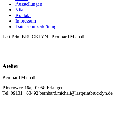
Aus­stel­lun­gen
Vita
Kon­takt
Impres­sum
Daten­schutz­er­klä­rung
Last Print BRUCKLYN | Bernhard Michali
Atelier
Bernhard Michali
Birkenweg 16a, 91058 Erlangen
Tel. 09131 - 63492 bernhard.michali@lastprintbrucklyn.de