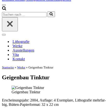
Navigationsmenü
Suchen
nach …
Navigationsmenü
Litho­gra­fie
Wer­ke
Aus­stel­lun­gen
Vita
Kon­takt
Startseite
»
Werke
»
Gei­gen­bau Tinktur
Gei­gen­bau Tinktur
Gei­gen­bau Tinktur
Erschei­nungs­jahr: 2004, Auf­la­ge: 4 Exem­pla­re, Litho­gra­fie mehr­far­
big, Büt­ten-Papier­for­mat: 32 x 22 cm