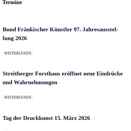
Termine
Bund Frän­ki­scher Künst­ler 97. Jah­res­aus­stel­
lung 2026
WEITERLESEN
Streit­ber­ger Forst­haus eröff­net neue Ein­drü­cke
und Wahrnehmungen
WEITERLESEN
Tag der Druck­kunst 15. März 2026